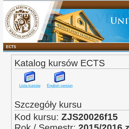
ECTS
Katalog kursów ECTS
Lista kursów
English version
Szczegóły kursu
Kod kursu:
ZJS20026f15
Rok / Semestr:
2015/2016 