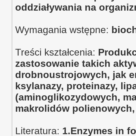
oddziaływania na organi
Wymagania wstępne:
bioc
Treści kształcenia:
Produkcj
zastosowanie takich akt
drobnoustrojowych, jak e
ksylanazy, proteinazy, lip
(aminoglikozydowych, ma
makrolidów polienowych, t
Literatura:
1.Enzymes in fo