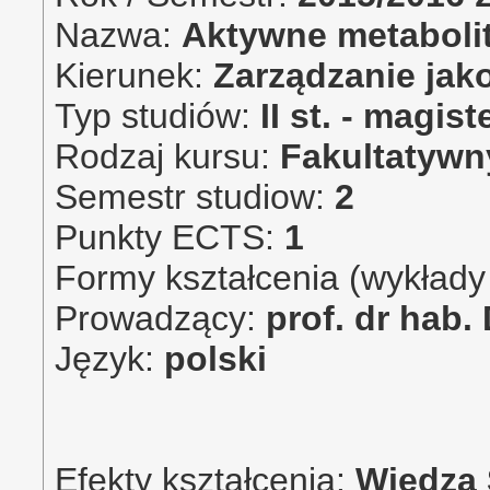
Nazwa:
Aktywne metaboli
Kierunek:
Zarządzanie jako
Typ studiów:
II st. - magist
Rodzaj kursu:
Fakultatywn
Semestr studiow:
2
Punkty ECTS:
1
Formy kształcenia (wykłady 
Prowadzący:
prof. dr hab
Język:
polski
Efekty kształcenia:
Wiedza 