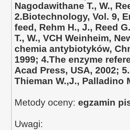
Nagodawithane T., W., Ree
2.Biotechnology, Vol. 9,
feed, Rehm H., J., Reed G
T., W., VCH Weinheim, New
chemia antybiotyków, Chm
1999; 4.The enzyme referen
Acad Press, USA, 2002; 5.
Thieman W.,J., Palladino 
Metody oceny:
egzamin p
Uwagi: