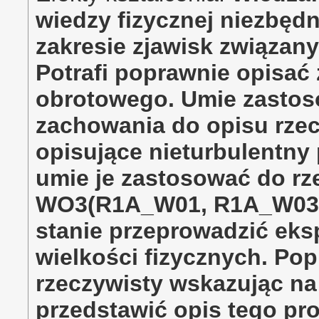
wiedzy fizycznej niezbęd
zakresie zjawisk związany
Potrafi poprawnie opisać
obrotowego. Umie zasto
zachowania do opisu rze
opisujące nieturbulentny 
umie je zastosować do rz
WO3(R1A_W01, R1A_W03) U
stanie przeprowadzić eks
wielkości fizycznych. Po
rzeczywisty wskazując na 
przedstawić opis tego pro