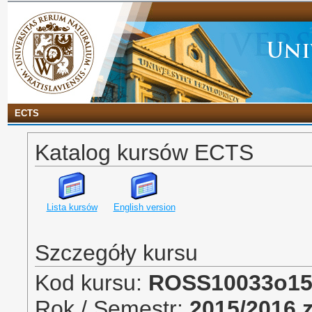
ECTS
Katalog kursów ECTS
Lista kursów
English version
Szczegóły kursu
Kod kursu:
ROSS10033o1
Rok / Semestr:
2015/2016 