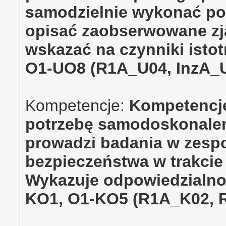
samodzielnie wykonać pom
opisać zaobserwowane zja
wskazać na czynniki isto
O1-UO8 (R1A_U04, InzA_
Kompetencje:
Kompetencje
potrzebę samodoskonaleni
prowadzi badania w zespol
bezpieczeństwa w trakci
Wykazuje odpowiedzialnoś
KO1, O1-KO5 (R1A_K02, 