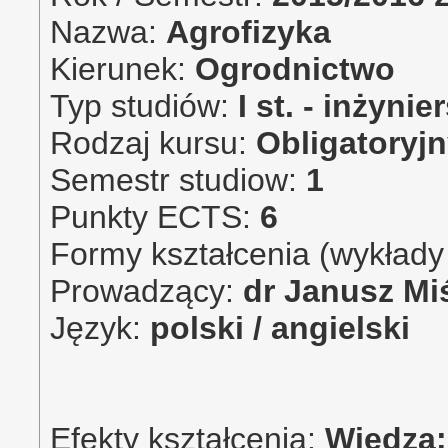
Nazwa:
Agrofizyka
Kierunek:
Ogrodnictwo
Typ studiów:
I st. - inżynie
Rodzaj kursu:
Obligatoryj
Semestr studiow:
1
Punkty ECTS:
6
Formy kształcenia (wykłady 
Prowadzący:
dr Janusz Mi
Język:
polski / angielski
Efekty kształcenia:
Wiedza: