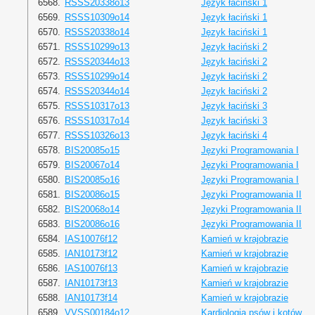
6568.
RSSS20338o13
Język łaciński 1
6569.
RSSS10309o14
Język łaciński 1
6570.
RSSS20338o14
Język łaciński 1
6571.
RSSS10299o13
Język łaciński 2
6572.
RSSS20344o13
Język łaciński 2
6573.
RSSS10299o14
Język łaciński 2
6574.
RSSS20344o14
Język łaciński 2
6575.
RSSS10317o13
Język łaciński 3
6576.
RSSS10317o14
Język łaciński 3
6577.
RSSS10326o13
Język łaciński 4
6578.
BIS20085o15
Języki Programowania I
6579.
BIS20067o14
Języki Programowania I
6580.
BIS20085o16
Języki Programowania I
6581.
BIS20086o15
Języki Programowania II
6582.
BIS20068o14
Języki Programowania II
6583.
BIS20086o16
Języki Programowania II
6584.
IAS10076f12
Kamień w krajobrazie
6585.
IAN10173f12
Kamień w krajobrazie
6586.
IAS10076f13
Kamień w krajobrazie
6587.
IAN10173f13
Kamień w krajobrazie
6588.
IAN10173f14
Kamień w krajobrazie
6589.
VVSS00184o12
Kardiologia psów i kotów