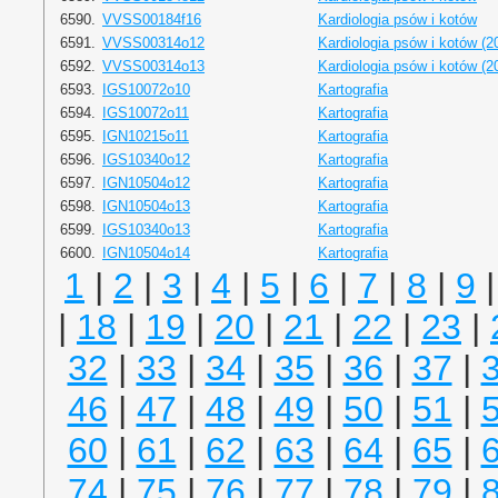
6590.
VVSS00184f16
Kardiologia psów i kotów
6591.
VVSS00314o12
Kardiologia psów i kotów (2
6592.
VVSS00314o13
Kardiologia psów i kotów (2
6593.
IGS10072o10
Kartografia
6594.
IGS10072o11
Kartografia
6595.
IGN10215o11
Kartografia
6596.
IGS10340o12
Kartografia
6597.
IGN10504o12
Kartografia
6598.
IGN10504o13
Kartografia
6599.
IGS10340o13
Kartografia
6600.
IGN10504o14
Kartografia
1
|
2
|
3
|
4
|
5
|
6
|
7
|
8
|
9
|
18
|
19
|
20
|
21
|
22
|
23
|
32
|
33
|
34
|
35
|
36
|
37
|
46
|
47
|
48
|
49
|
50
|
51
|
60
|
61
|
62
|
63
|
64
|
65
|
74
|
75
|
76
|
77
|
78
|
79
|