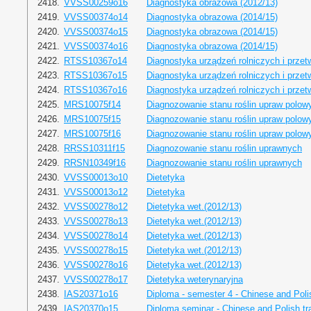
2418.
VVSS00259o16
Diagnostyka obrazowa (2012/13)
2419.
VVSS00374o14
Diagnostyka obrazowa (2014/15)
2420.
VVSS00374o15
Diagnostyka obrazowa (2014/15)
2421.
VVSS00374o16
Diagnostyka obrazowa (2014/15)
2422.
RTSS10367o14
Diagnostyka urządzeń rolniczych i prze
2423.
RTSS10367o15
Diagnostyka urządzeń rolniczych i prze
2424.
RTSS10367o16
Diagnostyka urządzeń rolniczych i prze
2425.
MRS10075f14
Diagnozowanie stanu roślin upraw polow
2426.
MRS10075f15
Diagnozowanie stanu roślin upraw polow
2427.
MRS10075f16
Diagnozowanie stanu roślin upraw polow
2428.
RRSS10311f15
Diagnozowanie stanu roślin uprawnych
2429.
RRSN10349f16
Diagnozowanie stanu roślin uprawnych
2430.
VVSS00013o10
Dietetyka
2431.
VVSS00013o12
Dietetyka
2432.
VVSS00278o12
Dietetyka wet.(2012/13)
2433.
VVSS00278o13
Dietetyka wet.(2012/13)
2434.
VVSS00278o14
Dietetyka wet.(2012/13)
2435.
VVSS00278o15
Dietetyka wet.(2012/13)
2436.
VVSS00278o16
Dietetyka wet.(2012/13)
2437.
VVSS00278o17
Dietetyka weterynaryjna
2438.
IAS20371o16
Diploma - semester 4 - Chinese and Polis
2439.
IAS20370o15
Diploma seminar - Chinese and Polish tra