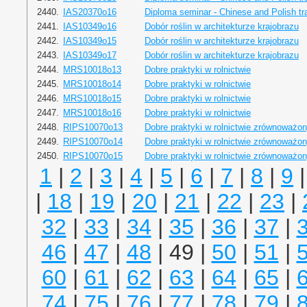
2440.
IAS20370o16
Diploma seminar - Chinese and Polish tra
2441.
IAS10349o16
Dobór roślin w architekturze krajobrazu
2442.
IAS10349o15
Dobór roślin w architekturze krajobrazu
2443.
IAS10349o17
Dobór roślin w architekturze krajobrazu
2444.
MRS10018o13
Dobre praktyki w rolnictwie
2445.
MRS10018o14
Dobre praktyki w rolnictwie
2446.
MRS10018o15
Dobre praktyki w rolnictwie
2447.
MRS10018o16
Dobre praktyki w rolnictwie
2448.
RIPS10070o13
Dobre praktyki w rolnictwie zrównoważo
2449.
RIPS10070o14
Dobre praktyki w rolnictwie zrównoważo
2450.
RIPS10070o15
Dobre praktyki w rolnictwie zrównoważo
1
|
2
|
3
|
4
|
5
|
6
|
7
|
8
|
9
|
18
|
19
|
20
|
21
|
22
|
23
|
32
|
33
|
34
|
35
|
36
|
37
|
46
|
47
|
48
| 49 |
50
|
51
|
60
|
61
|
62
|
63
|
64
|
65
|
74
|
75
|
76
|
77
|
78
|
79
|