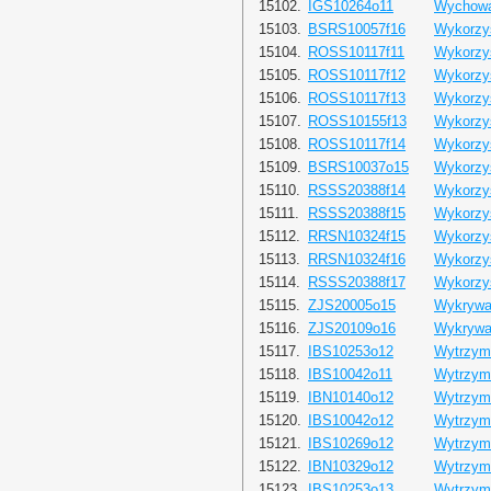
15102.
IGS10264o11
Wychowa
15103.
BSRS10057f16
Wykorzys
15104.
ROSS10117f11
Wykorzys
15105.
ROSS10117f12
Wykorzys
15106.
ROSS10117f13
Wykorzys
15107.
ROSS10155f13
Wykorzys
15108.
ROSS10117f14
Wykorzys
15109.
BSRS10037o15
Wykorzys
15110.
RSSS20388f14
Wykorzys
15111.
RSSS20388f15
Wykorzys
15112.
RRSN10324f15
Wykorzys
15113.
RRSN10324f16
Wykorzys
15114.
RSSS20388f17
Wykorzys
15115.
ZJS20005o15
Wykrywa
15116.
ZJS20109o16
Wykrywa
15117.
IBS10253o12
Wytrzyma
15118.
IBS10042o11
Wytrzyma
15119.
IBN10140o12
Wytrzyma
15120.
IBS10042o12
Wytrzyma
15121.
IBS10269o12
Wytrzyma
15122.
IBN10329o12
Wytrzyma
15123.
IBS10253o13
Wytrzyma