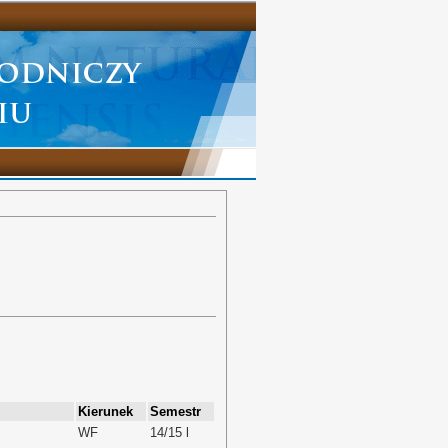
Kierunek
Semestr
WF
14/15 l