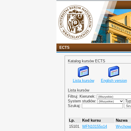
ECTS
Katalog kursów ECTS
Lista kursów
English version
Lista kursów
Filtruj: Kierunek:
System studiów:
Typ
Szukaj:
Lp.
Kod kursu
Nazwa
15101.
WFN10155o14
Wychowan