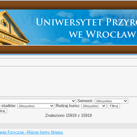
Semestr:
 studiów:
Rodzaj kursu:
Znaleziono 15919 z 15919
ie Fizyczne –Różne formy fitness