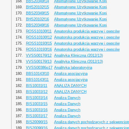
168.
BBS20349f14
Alternatywne Użytkowanie Koni
169.
BHS20102f15
Alternatywne Użytkowanie Koni
170.
BBS20349f15
Alternatywne Użytkowanie Koni
171.
BHS20102f16
Alternatywne Użytkowanie Koni
172.
BBS20349f16
Alternatywne Użytkowanie Koni
173.
ROSS10100f11
Amatorska produkcja warzyw i owoców
174.
ROSS10100f12
Amatorska produkcja warzyw i owoców
175.
ROSS10193f15
Amatorska produkcja warzyw i owoców
176.
ROSS10193f16
Amatorska produkcja warzyw i owoców
177.
VVSS00176f12
Analityka Kliniczna (2012/13)
178.
VVSS00176f13
Analityka Kliniczna (2012/13)
179.
VVSS00386o17
Analityka laboratoryjna
180.
BBS10143f10
Analiza asocjacyjna
181.
BBS10143f11
Analiza asocjacyjna
182.
BIS10031f11
ANALIZA DANYCH
183.
BIS10031f12
ANALIZA DANYCH
184.
BIS10031f14
Analiza Danych
185.
BIS10031f15
Analiza Danych
186.
BIS10031f16
Analiza Danych
187.
BIS10031f17
Analiza Danych
188.
BIS20096f15
Analiza danych pochodzących z sekwencjono
189.
BIS20096f16
Analiza danych pochodzących z sekwencjono