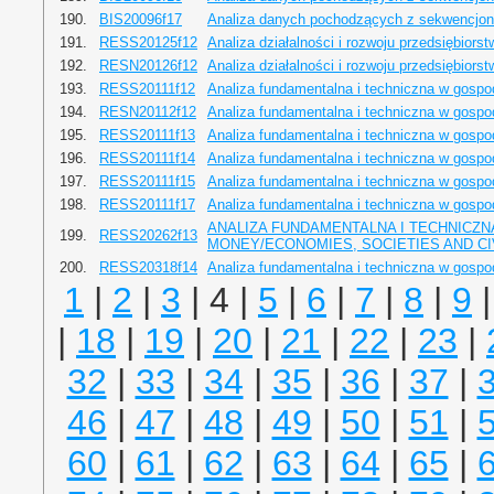
190.
BIS20096f17
Analiza danych pochodzących z sekwencjono
191.
RESS20125f12
Analiza działalności i rozwoju przedsiębiors
192.
RESN20126f12
Analiza działalności i rozwoju przedsiębiors
193.
RESS20111f12
Analiza fundamentalna i techniczna w gosp
194.
RESN20112f12
Analiza fundamentalna i techniczna w gosp
195.
RESS20111f13
Analiza fundamentalna i techniczna w gosp
196.
RESS20111f14
Analiza fundamentalna i techniczna w gosp
197.
RESS20111f15
Analiza fundamentalna i techniczna w gosp
198.
RESS20111f17
Analiza fundamentalna i techniczna w gosp
ANALIZA FUNDAMENTALNA I TECHNICZ
199.
RESS20262f13
MONEY/ECONOMIES, SOCIETIES AND CIVI
200.
RESS20318f14
Analiza fundamentalna i techniczna w gospod
1
|
2
|
3
| 4 |
5
|
6
|
7
|
8
|
9
|
18
|
19
|
20
|
21
|
22
|
23
|
32
|
33
|
34
|
35
|
36
|
37
|
46
|
47
|
48
|
49
|
50
|
51
|
60
|
61
|
62
|
63
|
64
|
65
|