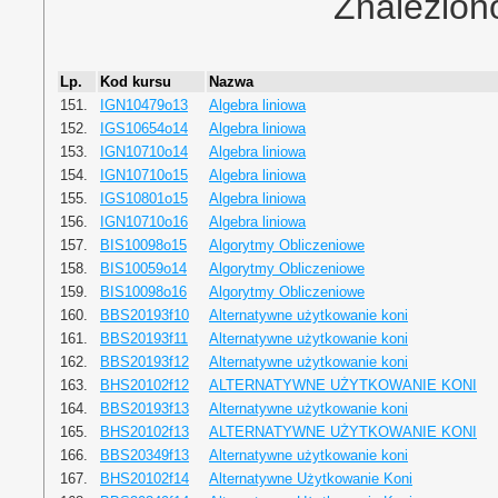
Znalezion
Lp.
Kod kursu
Nazwa
151.
IGN10479o13
Algebra liniowa
152.
IGS10654o14
Algebra liniowa
153.
IGN10710o14
Algebra liniowa
154.
IGN10710o15
Algebra liniowa
155.
IGS10801o15
Algebra liniowa
156.
IGN10710o16
Algebra liniowa
157.
BIS10098o15
Algorytmy Obliczeniowe
158.
BIS10059o14
Algorytmy Obliczeniowe
159.
BIS10098o16
Algorytmy Obliczeniowe
160.
BBS20193f10
Alternatywne użytkowanie koni
161.
BBS20193f11
Alternatywne użytkowanie koni
162.
BBS20193f12
Alternatywne użytkowanie koni
163.
BHS20102f12
ALTERNATYWNE UŻYTKOWANIE KONI
164.
BBS20193f13
Alternatywne użytkowanie koni
165.
BHS20102f13
ALTERNATYWNE UŻYTKOWANIE KONI
166.
BBS20349f13
Alternatywne użytkowanie koni
167.
BHS20102f14
Alternatywne Użytkowanie Koni