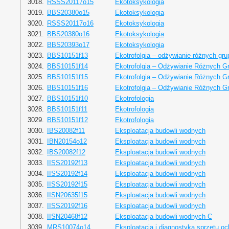
3018.
RSSS20117o15
Ekotoksykologia
3019.
BBS20380o15
Ekotoksykologia
3020.
RSSS20117o16
Ekotoksykologia
3021.
BBS20380o16
Ekotoksykologia
3022.
BBS20393o17
Ekotoksykologia
3023.
BBS10151f13
Ekotrofolgia – odżywianie różnych gru
3024.
BBS10151f14
Ekotrofolgia – Odżywianie Różnych Gr
3025.
BBS10151f15
Ekotrofolgia – Odżywianie Różnych Gr
3026.
BBS10151f16
Ekotrofolgia – Odżywianie Różnych Gr
3027.
BBS10151f10
Ekotrofologia
3028.
BBS10151f11
Ekotrofologia
3029.
BBS10151f12
Ekotrofologia
3030.
IBS20082f11
Eksploatacja budowli wodnych
3031.
IBN20154o12
Eksploatacja budowli wodnych
3032.
IBS20082f12
Eksploatacja budowli wodnych
3033.
IISS20192f13
Eksploatacja budowli wodnych
3034.
IISS20192f14
Eksploatacja budowli wodnych
3035.
IISS20192f15
Eksploatacja budowli wodnych
3036.
IISN20635f15
Eksploatacja budowli wodnych
3037.
IISS20192f16
Eksploatacja budowli wodnych
3038.
IISN20468f12
Eksploatacja budowli wodnych C
3039.
MRS10074o14
Eksploatacja i diagnostyka sprzętu oc