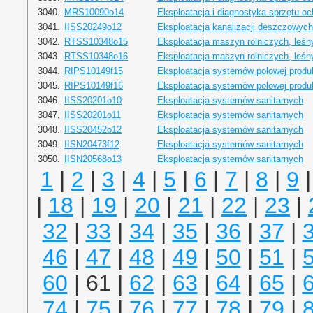
3040.
MRS10090o14
Eksploatacja i diagnostyka sprzętu oc
3041.
IISS20249o12
Eksploatacja kanalizacji deszczowych
3042.
RTSS10348o15
Eksploatacja maszyn rolniczych, leś
3043.
RTSS10348o16
Eksploatacja maszyn rolniczych, leś
3044.
RIPS10149f15
Eksploatacja systemów polowej produkc
3045.
RIPS10149f16
Eksploatacja systemów polowej produkc
3046.
IISS20201o10
Eksploatacja systemów sanitarnych
3047.
IISS20201o11
Eksploatacja systemów sanitarnych
3048.
IISS20452o12
Eksploatacja systemów sanitarnych
3049.
IISN20473f12
Eksploatacja systemów sanitarnych
3050.
IISN20568o13
Eksploatacja systemów sanitarnych
1
|
2
|
3
|
4
|
5
|
6
|
7
|
8
|
9
|
18
|
19
|
20
|
21
|
22
|
23
|
32
|
33
|
34
|
35
|
36
|
37
|
46
|
47
|
48
|
49
|
50
|
51
|
60
| 61 |
62
|
63
|
64
|
65
|
74
|
75
|
76
|
77
|
78
|
79
|