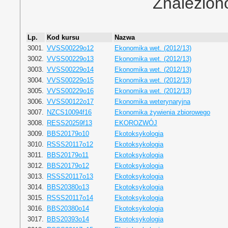
Znalezion
Lp.
Kod kursu
Nazwa
3001.
VVSS00229o12
Ekonomika wet. (2012/13)
3002.
VVSS00229o13
Ekonomika wet. (2012/13)
3003.
VVSS00229o14
Ekonomika wet. (2012/13)
3004.
VVSS00229o15
Ekonomika wet. (2012/13)
3005.
VVSS00229o16
Ekonomika wet. (2012/13)
3006.
VVSS00122o17
Ekonomika weterynaryjna
3007.
NZCS10094f16
Ekonomika żywienia zbiorowego
3008.
RESS20259f13
EKOROZWÓJ
3009.
BBS20179o10
Ekotoksykologia
3010.
RSSS20117o12
Ekotoksykologia
3011.
BBS20179o11
Ekotoksykologia
3012.
BBS20179o12
Ekotoksykologia
3013.
RSSS20117o13
Ekotoksykologia
3014.
BBS20380o13
Ekotoksykologia
3015.
RSSS20117o14
Ekotoksykologia
3016.
BBS20380o14
Ekotoksykologia
3017.
BBS20393o14
Ekotoksykologia