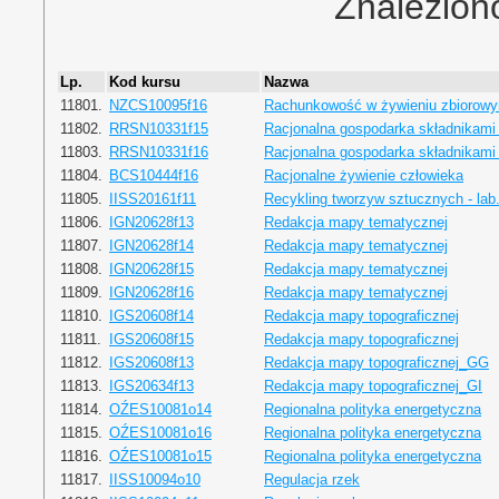
Znalezion
Lp.
Kod kursu
Nazwa
11801.
NZCS10095f16
Rachunkowość w żywieniu zbiorow
11802.
RRSN10331f15
Racjonalna gospodarka składnikami
11803.
RRSN10331f16
Racjonalna gospodarka składnikami
11804.
BCS10444f16
Racjonalne żywienie człowieka
11805.
IISS20161f11
Recykling tworzyw sztucznych - lab
11806.
IGN20628f13
Redakcja mapy tematycznej
11807.
IGN20628f14
Redakcja mapy tematycznej
11808.
IGN20628f15
Redakcja mapy tematycznej
11809.
IGN20628f16
Redakcja mapy tematycznej
11810.
IGS20608f14
Redakcja mapy topograficznej
11811.
IGS20608f15
Redakcja mapy topograficznej
11812.
IGS20608f13
Redakcja mapy topograficznej_GG
11813.
IGS20634f13
Redakcja mapy topograficznej_GI
11814.
OŹES10081o14
Regionalna polityka energetyczna
11815.
OŹES10081o16
Regionalna polityka energetyczna
11816.
OŹES10081o15
Regionalna polityka energetyczna
11817.
IISS10094o10
Regulacja rzek