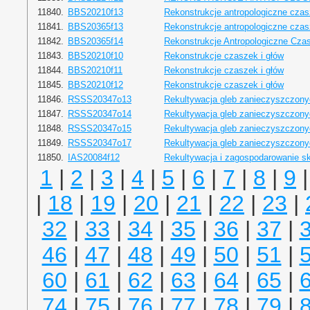
11840.
BBS20210f13
Rekonstrukcje antropologiczne czas
11841.
BBS20365f13
Rekonstrukcje antropologiczne czas
11842.
BBS20365f14
Rekonstrukcje Antropologiczne Cza
11843.
BBS20210f10
Rekonstrukcje czaszek i głów
11844.
BBS20210f11
Rekonstrukcje czaszek i głów
11845.
BBS20210f12
Rekonstrukcje czaszek i głów
11846.
RSSS20347o13
Rekultywacja gleb zanieczyszczony
11847.
RSSS20347o14
Rekultywacja gleb zanieczyszczony
11848.
RSSS20347o15
Rekultywacja gleb zanieczyszczony
11849.
RSSS20347o17
Rekultywacja gleb zanieczyszczony
11850.
IAS20084f12
Rekultywacja i zagospodarowanie s
1
|
2
|
3
|
4
|
5
|
6
|
7
|
8
|
9
|
18
|
19
|
20
|
21
|
22
|
23
|
32
|
33
|
34
|
35
|
36
|
37
|
46
|
47
|
48
|
49
|
50
|
51
|
60
|
61
|
62
|
63
|
64
|
65
|
74
|
75
|
76
|
77
|
78
|
79
|