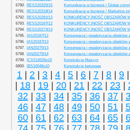
6790.
RESS20325f15
Komunikacja w biznesie / Global commu
6791.
RESS20319f14
Komunikacja w biznesie / Marketing st
6792.
RESS20281f13
KONKURENCYJNOŚĆ OBSZARÓW W
6793.
RESS20197f12
KONKURENCYJNOŚĆ OBSZARÓW W
6794.
RESS20273f13
KONKURENCYJNOŚĆ OBSZARÓW W
6795.
IAS20187f12
Konserwacja i rewaloryzacja obiektów 
6796.
IAS20187f13
Konserwacja i rewaloryzacja obiektów 
6797.
IAN20275f13
Konserwacja i rewaloryzacja obiektów 
6798.
IAN20275f14
Konserwacja i rewaloryzacja obiektów 
6799.
ICSS10026o10
Konstrukcja Maszyn
6800.
IBS10048o10
Konstrukcje betonowe
1
|
2
|
3
|
4
|
5
|
6
|
7
|
8
|
9
|
18
|
19
|
20
|
21
|
22
|
23
|
32
|
33
|
34
|
35
|
36
|
37
|
46
|
47
|
48
|
49
|
50
|
51
|
60
|
61
|
62
|
63
|
64
|
65
|
74
|
75
|
76
|
77
|
78
|
79
|