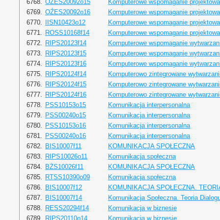
6768.
OŹES20092o15
Komputerowe wspomaganie projektowa
6769.
OŹES20092o16
Komputerowe wspomaganie projektowa
6770.
IISN10423o12
Komputerowe wspomaganie projektowa
6771.
ROSS10168f14
Komputerowe wspomaganie projektowan
6772.
RIPS20123f14
Komputerowe wspomaganie wytwarzan
6773.
RIPS20123f15
Komputerowe wspomaganie wytwarzan
6774.
RIPS20123f16
Komputerowe wspomaganie wytwarzan
6775.
RIPS20124f14
Komputerowo zintegrowane wytwarzani
6776.
RIPS20124f15
Komputerowo zintegrowane wytwarzani
6777.
RIPS20124f16
Komputerowo zintegrowane wytwarzani
6778.
PSS10153o15
Komunikacja interpersonalna
6779.
PSS00240o15
Komunikacja interpersonalna
6780.
PSS10153o16
Komunikacja interpersonalna
6781.
PSS00240o16
Komunikacja interpersonalna
6782.
BIS10007f11
KOMUNIKACJA SPOŁECZNA
6783.
RIPS10026o11
Komunikacja społeczna
6784.
BŻS10026f11
KOMUNIKACJA SPOŁECZNA
6785.
RTSS10390o09
Komunikacja społeczna
6786.
BIS10007f12
KOMUNIKACJA SPOŁECZNA. TEORI
6787.
BIS10007f14
Komunikacja Społeczna. Teoria Dialog
6788.
RESS20294f14
Komunikacja w biznesie
6789.
RIPS20110o14
Komunikacja w biznesie