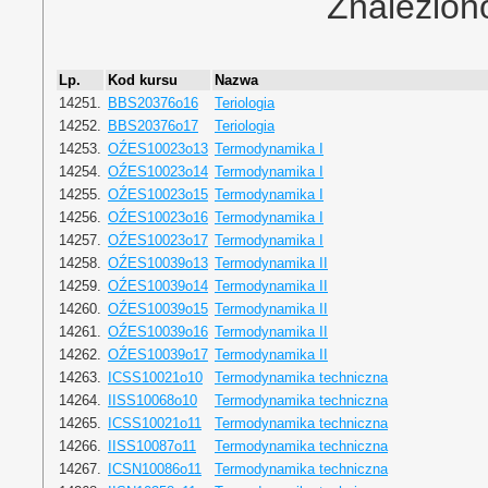
Znalezion
Lp.
Kod kursu
Nazwa
14251.
BBS20376o16
Teriologia
14252.
BBS20376o17
Teriologia
14253.
OŹES10023o13
Termodynamika I
14254.
OŹES10023o14
Termodynamika I
14255.
OŹES10023o15
Termodynamika I
14256.
OŹES10023o16
Termodynamika I
14257.
OŹES10023o17
Termodynamika I
14258.
OŹES10039o13
Termodynamika II
14259.
OŹES10039o14
Termodynamika II
14260.
OŹES10039o15
Termodynamika II
14261.
OŹES10039o16
Termodynamika II
14262.
OŹES10039o17
Termodynamika II
14263.
ICSS10021o10
Termodynamika techniczna
14264.
IISS10068o10
Termodynamika techniczna
14265.
ICSS10021o11
Termodynamika techniczna
14266.
IISS10087o11
Termodynamika techniczna
14267.
ICSN10086o11
Termodynamika techniczna