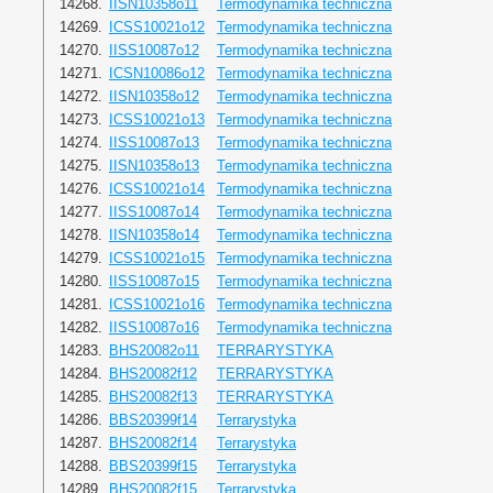
14268.
IISN10358o11
Termodynamika techniczna
14269.
ICSS10021o12
Termodynamika techniczna
14270.
IISS10087o12
Termodynamika techniczna
14271.
ICSN10086o12
Termodynamika techniczna
14272.
IISN10358o12
Termodynamika techniczna
14273.
ICSS10021o13
Termodynamika techniczna
14274.
IISS10087o13
Termodynamika techniczna
14275.
IISN10358o13
Termodynamika techniczna
14276.
ICSS10021o14
Termodynamika techniczna
14277.
IISS10087o14
Termodynamika techniczna
14278.
IISN10358o14
Termodynamika techniczna
14279.
ICSS10021o15
Termodynamika techniczna
14280.
IISS10087o15
Termodynamika techniczna
14281.
ICSS10021o16
Termodynamika techniczna
14282.
IISS10087o16
Termodynamika techniczna
14283.
BHS20082o11
TERRARYSTYKA
14284.
BHS20082f12
TERRARYSTYKA
14285.
BHS20082f13
TERRARYSTYKA
14286.
BBS20399f14
Terrarystyka
14287.
BHS20082f14
Terrarystyka
14288.
BBS20399f15
Terrarystyka
14289.
BHS20082f15
Terrarystyka