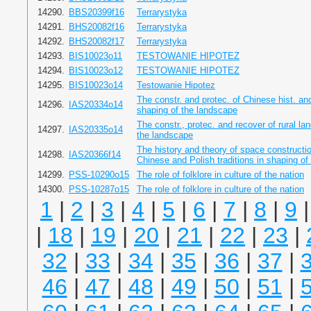
14290.
BBS20399f16
Terrarystyka
14291.
BHS20082f16
Terrarystyka
14292.
BHS20082f17
Terrarystyka
14293.
BIS10023o11
TESTOWANIE HIPOTEZ
14294.
BIS10023o12
TESTOWANIE HIPOTEZ
14295.
BIS10023o14
Testowanie Hipotez
The constr. and protec. of Chinese hist. and
14296.
IAS20334o14
shaping of the landscape
The constr., protec. and recover of rural la
14297.
IAS20335o14
the landscape
The history and theory of space constructio
14298.
IAS20366f14
Chinese and Polish traditions in shaping of 
14299.
PSS-10290o15
The role of folklore in culture of the nation
14300.
PSS-10287o15
The role of folklore in culture of the nation
1
|
2
|
3
|
4
|
5
|
6
|
7
|
8
|
9
|
18
|
19
|
20
|
21
|
22
|
23
|
32
|
33
|
34
|
35
|
36
|
37
|
46
|
47
|
48
|
49
|
50
|
51
|