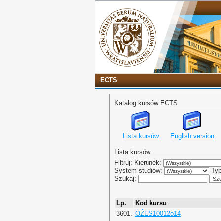
ECTS
Katalog kursów ECTS
Lista kursów
English version
Lista kursów
Filtruj: Kierunek:
System studiów:
Typ
Szukaj:
Lp.
Kod kursu
3601.
OŹES10012o14