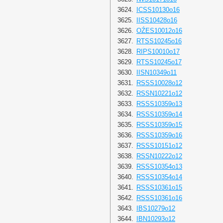
3624.
ICSS10130o16
3625.
IISS10428o16
3626.
OŹES10012o16
3627.
RTSS10245o16
3628.
RIPS10010o17
3629.
RTSS10245o17
3630.
IISN10349o11
3631.
RSSS10028o12
3632.
RSSN10221o12
3633.
RSSS10359o13
3634.
RSSS10359o14
3635.
RSSS10359o15
3636.
RSSS10359o16
3637.
RSSS10151o12
3638.
RSSN10222o12
3639.
RSSS10354o13
3640.
RSSS10354o14
3641.
RSSS10361o15
3642.
RSSS10361o16
3643.
IBS10279o12
3644.
IBN10293o12