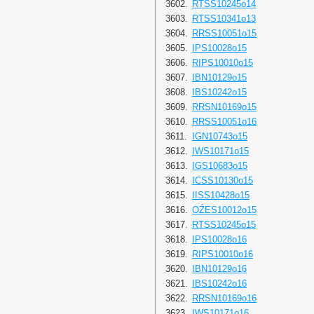
3602.
RTSS10245o14
3603.
RTSS10341o13
3604.
RRSS10051o15
3605.
IPS10028o15
3606.
RIPS10010o15
3607.
IBN10129o15
3608.
IBS10242o15
3609.
RRSN10169o15
3610.
RRSS10051o16
3611.
IGN10743o15
3612.
IWS10171o15
3613.
IGS10683o15
3614.
ICSS10130o15
3615.
IISS10428o15
3616.
OŹES10012o15
3617.
RTSS10245o15
3618.
IPS10028o16
3619.
RIPS10010o16
3620.
IBN10129o16
3621.
IBS10242o16
3622.
RRSN10169o16
3623.
IWS10171o16