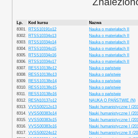
Znalezion
Lp.
Kod kursu
Nazwa
8301.
RTSS10191o12
Nauka o materiałach II
8302.
RTSS10334o13
Nauka o materiałach II
8303.
RTSS10334o14
Nauka o materiałach II
8304.
RTSS10334o15
Nauka o materiałach II
8305.
RTSS10334o16
Nauka o materiałach II
8306.
RTSS10334o17
Nauka o materiałach II
8307.
RESS10138o12
Nauka o państwie
8308.
RESS10138o13
Nauka o państwie
8309.
RESS10138o14
Nauka o państwie
8310.
RESS10138o15
Nauka o państwie
8311.
RESS10138o16
Nauka o państwie
8312.
RESN10137o12
NAUKA O PAŃSTWIE (N)
8313.
VVSS00212o13
Nauki humanistyczne I (20
8314.
VVSS00383o14
Nauki humanistyczne I (20
8315.
VVSS00383o15
Nauki humanistyczne I (20
8316.
VVSS00383o16
Nauki humanistyczne I (20
8317.
VVSS00224o12
Nauki humanistyczne II (20