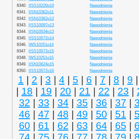
8340.
IISS10220o10
Nawodnienia
8341.
IISN10362o11
Nawodnienia
8342.
IISN10362o12
Nawodnienia
8343.
IISS10097o13
Nawodnienia
8344.
IISN10534o13
Nawodnienia
8345.
IISS10572o14
Nawodnienia
8346.
IWS10251o14
Nawodnienia
8347.
IISS10572o15
Nawodnienia
8348.
IWS10251o15
Nawodnienia
8349.
IISN10624o15
Nawodnienia
8350.
IISS10572o16
Nawodnienia
1
|
2
|
3
|
4
|
5
|
6
|
7
|
8
|
9
|
18
|
19
|
20
|
21
|
22
|
23
|
32
|
33
|
34
|
35
|
36
|
37
|
46
|
47
|
48
|
49
|
50
|
51
|
60
|
61
|
62
|
63
|
64
|
65
|
74
|
75
|
76
|
77
|
78
|
79
|