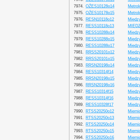
7974.
OŹES10128o14
Metrol
7975.
OŹES10178o15
Metrol
7976.
RESN10118o12
Międz
7977.
RESS10118o13
MIĘD
7978.
RESS10288o14
Międz
7979.
RESS10288o15
Międz
7980.
RESS10288o17
Międz
7981.
RRSS20101o12
Między
7982.
RRSS20101o15
Między
7983.
RRSN20198o14
Między
7984.
RESS10314f14
Między
7985.
RRSN20198o15
Między
7986.
RRSN20198o16
Między
7987.
RESS10314f15
Między
7988.
RESS10314f16
Między
7989.
RESS10328f17
Między
7990.
RTSS20250o12
Mierni
7991.
RTSS20250o13
Mierni
7992.
RTSS20250o14
Mierni
7993.
RTSS20250o15
Mierni
7994.
RTSS20250o16
Mierni