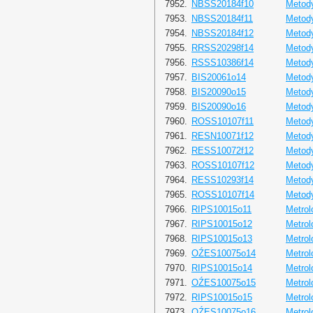
7952.
NBSS20184f10
Metody
7953.
NBSS20184f11
Metody
7954.
NBSS20184f12
Metody
7955.
RRSS20298f14
Metody
7956.
RSSS10386f14
Metod
7957.
BIS20061o14
Metod
7958.
BIS20090o15
Metod
7959.
BIS20090o16
Metod
7960.
ROSS10107f11
Metody
7961.
RESN10071f12
Metody
7962.
RESS10072f12
Metody
7963.
ROSS10107f12
Metody
7964.
RESS10293f14
Metody
7965.
ROSS10107f14
Metody
7966.
RIPS10015o11
Metrol
7967.
RIPS10015o12
Metrol
7968.
RIPS10015o13
Metrol
7969.
OŹES10075o14
Metrol
7970.
RIPS10015o14
Metrol
7971.
OŹES10075o15
Metrol
7972.
RIPS10015o15
Metrol
7973.
OŹES10075o16
Metrol