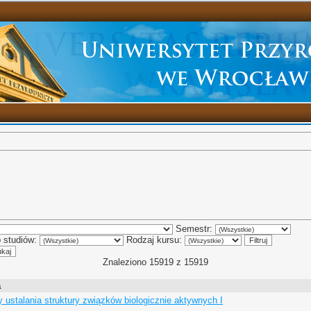
Semestr:
 studiów:
Rodzaj kursu:
Znaleziono 15919 z 15919
a
 ustalania struktury związków biologicznie aktywnych I