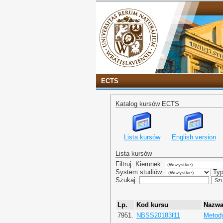
ECTS
Katalog kursów ECTS
Lista kursów
English version
Lista kursów
Filtruj: Kierunek:
System studiów:
Typ
Szukaj:
Lp.
Kod kursu
Nazw
7951.
NBSS20183f11
Metody