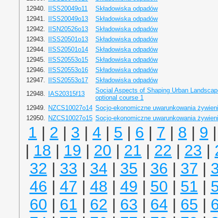
12940.
IISS20049o11
Składowiska odpadów
12941.
IISS20049o13
Składowiska odpadów
12942.
IISN20526o13
Składowiska odpadów
12943.
IISS20501o13
Składowiska odpadów
12944.
IISS20501o14
Składowiska odpadów
12945.
IISS20553o15
Składowiska odpadów
12946.
IISS20553o16
Składowiska odpadów
12947.
IISS20553o17
Składowiska odpadów
Social Aspects of Shaping Urban Landscape 
12948.
IAS20315f13
optional course 1
12949.
NZCS10027o14
Socjo-ekonomiczne uwarunkowania żywien
12950.
NZCS10027o15
Socjo-ekonomiczne uwarunkowania żywien
1
|
2
|
3
|
4
|
5
|
6
|
7
|
8
|
9
|
18
|
19
|
20
|
21
|
22
|
23
|
32
|
33
|
34
|
35
|
36
|
37
|
46
|
47
|
48
|
49
|
50
|
51
|
60
|
61
|
62
|
63
|
64
|
65
|