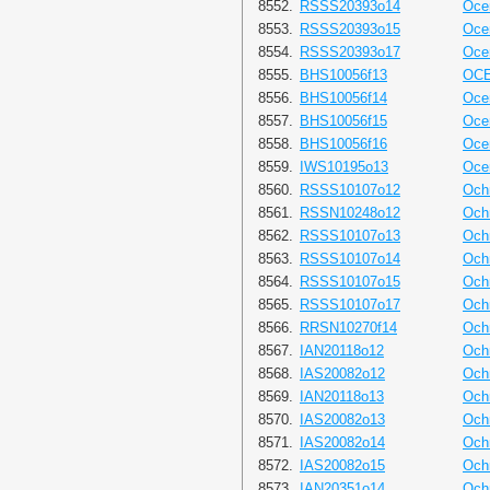
8552.
RSSS20393o14
Oce
8553.
RSSS20393o15
Oce
8554.
RSSS20393o17
Oce
8555.
BHS10056f13
OC
8556.
BHS10056f14
Oce
8557.
BHS10056f15
Oce
8558.
BHS10056f16
Oce
8559.
IWS10195o13
Oce
8560.
RSSS10107o12
Och
8561.
RSSN10248o12
Och
8562.
RSSS10107o13
Och
8563.
RSSS10107o14
Och
8564.
RSSS10107o15
Och
8565.
RSSS10107o17
Och
8566.
RRSN10270f14
Ochr
8567.
IAN20118o12
Och
8568.
IAS20082o12
Och
8569.
IAN20118o13
Och
8570.
IAS20082o13
Och
8571.
IAS20082o14
Och
8572.
IAS20082o15
Och
8573.
IAN20351o14
Och