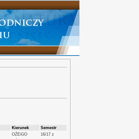
Kierunek
Semestr
OŹEiGO
16/17 z