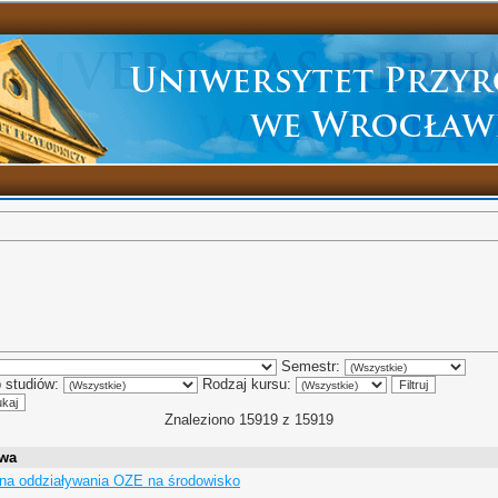
Semestr:
 studiów:
Rodzaj kursu:
Znaleziono 15919 z 15919
wa
na oddziaływania OZE na środowisko