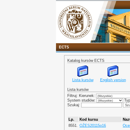
ECTS
Katalog kursów ECTS
Lista kursów
English version
Lista kursów
Filtruj: Kierunek:
System studiów:
Typ
Szukaj:
Lp.
Kod kursu
Naz
8551.
OŹES20115o16
Oce