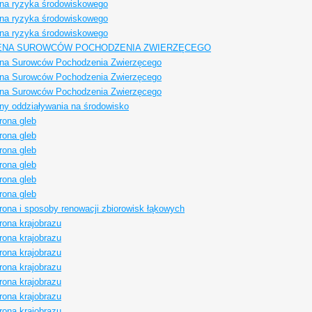
na ryzyka środowiskowego
na ryzyka środowiskowego
na ryzyka środowiskowego
ENA SUROWCÓW POCHODZENIA ZWIERZĘCEGO
na Surowców Pochodzenia Zwierzęcego
na Surowców Pochodzenia Zwierzęcego
na Surowców Pochodzenia Zwierzęcego
ny oddziaływania na środowisko
rona gleb
rona gleb
rona gleb
rona gleb
rona gleb
rona gleb
ona i sposoby renowacji zbiorowisk łąkowych
rona krajobrazu
rona krajobrazu
rona krajobrazu
rona krajobrazu
rona krajobrazu
rona krajobrazu
rona krajobrazu