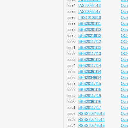
8574.
IAS20082o16
Och
8575.
IAS20082o17
Och
8576.
IISS10106f10
Och
8577.
BBS20201f11
Och
8578.
BBS20201f12
Och
8579.
BHS20218f12
OC
8580.
BHS20117f12
OC
8581.
BBS20201f13
Och
8582.
BHS20117f13
OC
8583.
BBS20361f13
Och
8584.
BHS20117f14
Och
8585.
BBS20361f14
Och
8586.
BHN20346f14
Och
8587.
BHS20117f15
Och
8588.
BBS20361f15
Och
8589.
BHS20117f16
Och
8590.
BBS20361f16
Och
8591.
BHS20117f17
Och
8592.
RSSS20346o13
Ochr
8593.
RSSS20346o14
Ochr
8594.
RSSS20346o15
Ochr