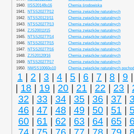
1940.
IISS20148o16
Chemia środowiska
1941.
NTSS20277f12
Chemia związków naturalnych
1942.
NTSS20121f11
Chemia związków naturalnych
1943.
NTSS20277f13
Chemia związków naturalnych
1944.
ZJS20011f15
Chemia związków naturalnych
1945.
NTSS20277f14
Chemia związków naturalnych
1946.
NTSS20277f15
Chemia związków naturalnych
1947.
NTSS20277f16
Chemia związków naturalnych
1948.
ZJS20120f16
Chemia związków naturalnych
1949.
NTSS20277f17
Chemia związków naturalnych
1950.
NWSS10060o10
Chemia związków naturalnych pochod
1
|
2
|
3
|
4
|
5
|
6
|
7
|
8
|
9
|
18
|
19
|
20
|
21
|
22
|
23
|
32
|
33
|
34
|
35
|
36
|
37
|
46
|
47
|
48
|
49
|
50
|
51
|
60
|
61
|
62
|
63
|
64
|
65
|
74
|
75
|
76
|
77
|
78
|
79
|