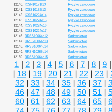
12140.
ICSN10171f13
Ryzyko zawodowe
12141.
ICSS10182f13
Ryzyko zawodowe
12142.
ICSS10224o14
Ryzyko zawodowe
12143.
ICSS10224o15
Ryzyko zawodowe
12144.
ICSS10224o16
Ryzyko zawodowe
12145.
ICSS10224o17
Ryzyko zawodowe
12146.
RRSS10064o12
Sadownictwo
12147.
RRSS10064o13
Sadownictwo
12148.
RRSS10064o14
Sadownictwo
12149.
RRSN10268o14
Sadownictwo
12150.
RRSS10064o15
Sadownictwo
1
|
2
|
3
|
4
|
5
|
6
|
7
|
8
|
9
|
18
|
19
|
20
|
21
|
22
|
23
|
32
|
33
|
34
|
35
|
36
|
37
|
46
|
47
|
48
|
49
|
50
|
51
|
60
|
61
|
62
|
63
|
64
|
65
|
74
|
75
|
76
|
77
|
78
|
79
|