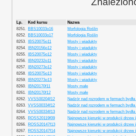
Znalezion
Lp.
Kod kursu
Nazwa
8251.
BBS10033o16
Morfologia Roślin
8252.
BBS10033o17
Morfologia Roślin
8253.
IBS20075o11
Mosty i wiadukty
8254.
IBN20156o12
Mosty i wiadukty
8255.
IBS20075o12
Mosty i wiadukty
8256.
IBN20232o11
Mosty i wiadukty
8257.
IBN20273o12
Mosty i wiadukty
8258.
IBS20075o13
Mosty i wiadukty
8259.
IBN20273o13
Mosty i wiadukty
8260.
IBN20170f11
Mosty małe
8261.
IBN20170f12
Mosty małe
8262.
VVSS00204f12
Nadzór nad rozrodem w fermach bydła
8263.
VVSS00334f12
Nadzór nad rozrodem w fermach bydła
8264.
VVSS00334f13
Nadzór nad rozrodem w fermach bydła
8265.
ROSS20119f09
Najnowsze kierunki w produkcji drzew 
8266.
ROSS20147f13
Najnowsze kierunki w produkcji drzew 
8267.
ROSS20147f14
Najnowsze kierunki w produkcji drzew 