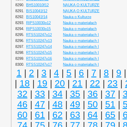
8290.
BHS10010f12
NAUKA O KULTURZE
8291.
BIS10041f12
NAUKA O KULTURZE
8292.
BIS10041f14
Nauka o Kulturze
8293.
RIPS10030o12
Nauka o materiałach
8294.
RIPS10030o15
Nauka o materiałach
8295.
RTSS10247o12
Nauka o materiałach I
8296.
RTSS10247o13
Nauka o materiałach I
8297.
RTSS10247o14
Nauka o materiałach I
8298.
RTSS10247o15
Nauka o materiałach I
8299.
RTSS10247o16
Nauka o materiałach I
8300.
RTSS10247o17
Nauka o materiałach I
1
|
2
|
3
|
4
|
5
|
6
|
7
|
8
|
9
|
18
|
19
|
20
|
21
|
22
|
23
|
32
|
33
|
34
|
35
|
36
|
37
|
46
|
47
|
48
|
49
|
50
|
51
|
60
|
61
|
62
|
63
|
64
|
65
|
74
|
75
|
76
|
77
|
78
|
79
|