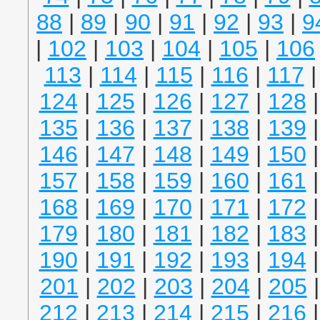
88
|
89
|
90
|
91
|
92
|
93
|
9
|
102
|
103
|
104
|
105
|
106
113
|
114
|
115
|
116
|
117
124
|
125
|
126
|
127
|
128
135
|
136
|
137
|
138
|
139
146
|
147
|
148
|
149
|
150
157
|
158
|
159
|
160
|
161
168
|
169
|
170
|
171
|
172
179
|
180
|
181
|
182
|
183
|
190
|
191
|
192
|
193
|
194
201
|
202
|
203
|
204
|
205
212
|
213
|
214
|
215
|
216