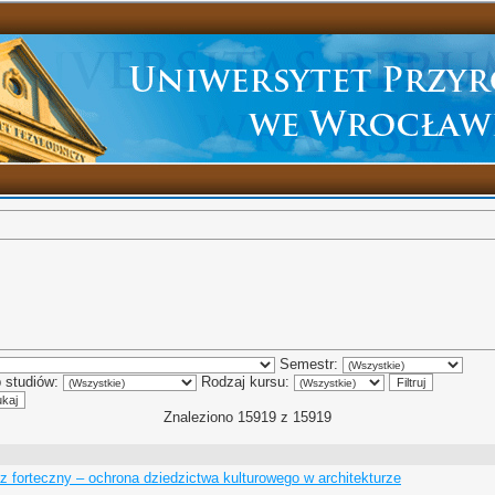
Semestr:
 studiów:
Rodzaj kursu:
Znaleziono 15919 z 15919
z forteczny – ochrona dziedzictwa kulturowego w architekturze