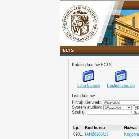
ECTS
Katalog kursów ECTS
Lista kursów
English version
Lista kursów
Filtruj: Kierunek:
System studiów:
Typ
Szukaj:
Lp.
Kod kursu
Nazwa
6901.
IAN20166f13
Krajobra