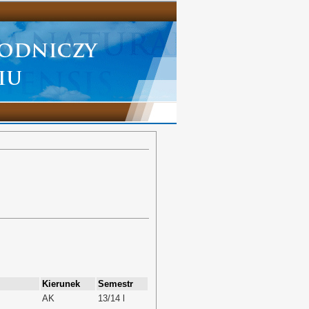
Kierunek
Semestr
AK
13/14 l