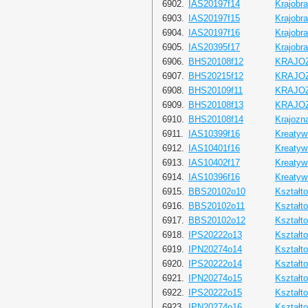
6902.
IAS20197f14
Krajobra
6903.
IAS20197f15
Krajobra
6904.
IAS20197f16
Krajobra
6905.
IAS20395f17
Krajobra
6906.
BHS20108f12
KRAJO
6907.
BHS20215f12
KRAJO
6908.
BHS20109f11
KRAJO
6909.
BHS20108f13
KRAJO
6910.
BHS20108f14
Krajozn
6911.
IAS10399f16
Kreatyw
6912.
IAS10401f16
Kreatyw
6913.
IAS10402f17
Kreatyw
6914.
IAS10396f16
Kreatyw
6915.
BBS20102o10
Kształt
6916.
BBS20102o11
Kształt
6917.
BBS20102o12
Kształt
6918.
IPS20222o13
Kształt
6919.
IPN20274o14
Kształt
6920.
IPS20222o14
Kształt
6921.
IPN20274o15
Kształt
6922.
IPS20222o15
Kształt
6923.
IPN20274o16
Kształt