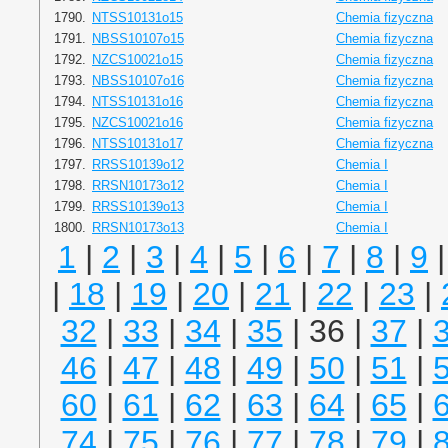
1790.
NTSS10131o15
Chemia fizyczna
1791.
NBSS10107o15
Chemia fizyczna
1792.
NZCS10021o15
Chemia fizyczna
1793.
NBSS10107o16
Chemia fizyczna
1794.
NTSS10131o16
Chemia fizyczna
1795.
NZCS10021o16
Chemia fizyczna
1796.
NTSS10131o17
Chemia fizyczna
1797.
RRSS10139o12
Chemia I
1798.
RRSN10173o12
Chemia I
1799.
RRSS10139o13
Chemia I
1800.
RRSN10173o13
Chemia I
1
|
2
|
3
|
4
|
5
|
6
|
7
|
8
|
9
|
18
|
19
|
20
|
21
|
22
|
23
|
32
|
33
|
34
|
35
| 36 |
37
|
46
|
47
|
48
|
49
|
50
|
51
|
60
|
61
|
62
|
63
|
64
|
65
|
74
|
75
|
76
|
77
|
78
|
79
|