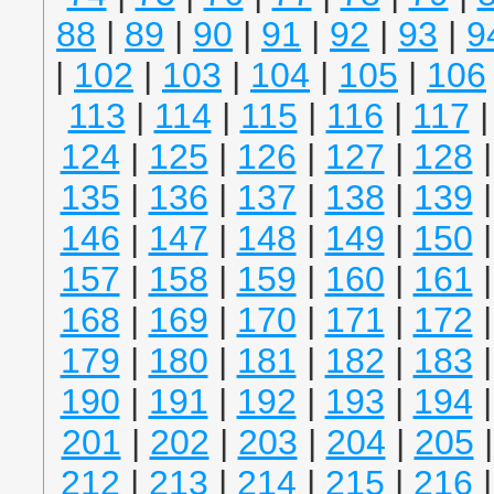
88
|
89
|
90
|
91
|
92
|
93
|
9
|
102
|
103
|
104
|
105
|
106
113
|
114
|
115
|
116
|
117
124
|
125
|
126
|
127
|
128
135
|
136
|
137
|
138
|
139
146
|
147
|
148
|
149
|
150
157
|
158
|
159
|
160
|
161
168
|
169
|
170
|
171
|
172
179
|
180
|
181
|
182
|
183
190
|
191
|
192
|
193
|
194
201
|
202
|
203
|
204
|
205
212
|
213
|
214
|
215
|
216